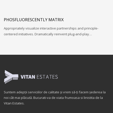
PHOSFLUORESCENTLY MATRIX
Appropriately visualize interactive partnerships and principle-
centered initiatives. Dramatically reinvent plug-and-play…
Suntem adepții serviciilor de calitate și vrem să-ți facem șederea la
noi cât mai plăcută. Bucurati-va de viata frumoasa si linistita de la
Vitan Estates.