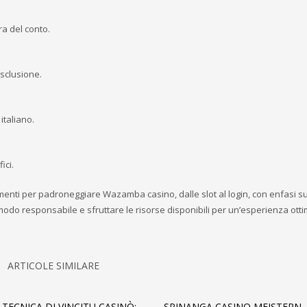
ra del conto.
esclusione.
italiano.
ici.
rumenti per padroneggiare Wazamba casino, dalle slot al login, con enfasi s
modo responsabile e sfruttare le risorse disponibili per un’esperienza otti
ARTICOLE SIMILARE
 TECNICA DI VINCITU CASINÒ:
SPINANGA CASINO MEISTERN 