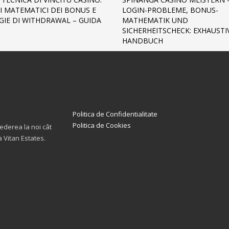
I MATEMATICI DEI BONUS E
LOGIN-PROBLEME, BONUS-
GIE DI WITHDRAWAL – GUIDA
MATHEMATIK UND
SICHERHEITSCHECK: EXHAUSTI
HANDBUCH
Politica de Confidentialitate
Politica de Cookies
șederea la noi cât
a Vitan Estates.