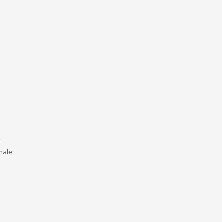
u
male.
–