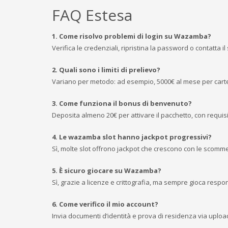
FAQ Estesa
1. Come risolvo problemi di login su Wazamba?
Verifica le credenziali, ripristina la password o contatta i
2. Quali sono i limiti di prelievo?
Variano per metodo: ad esempio, 5000€ al mese per carte, 
3. Come funziona il bonus di benvenuto?
Deposita almeno 20€ per attivare il pacchetto, con requi
4. Le wazamba slot hanno jackpot progressivi?
Sì, molte slot offrono jackpot che crescono con le scomme
5. È sicuro giocare su Wazamba?
Sì, grazie a licenze e crittografia, ma sempre gioca resp
6. Come verifico il mio account?
Invia documenti d’identità e prova di residenza via upload