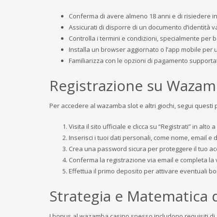
Conferma di avere almeno 18 anni e di risiedere in
Assicurati di disporre di un documento d’identità va
Controlla i termini e condizioni, specialmente per b
Installa un browser aggiornato o l’app mobile per 
Familiarizza con le opzioni di pagamento supportate 
Registrazione su Wazam
Per accedere al wazamba slot e altri giochi, segui questi 
Visita il sito ufficiale e clicca su “Registrati” in alto 
Inserisci i tuoi dati personali, come nome, email e d
Crea una password sicura per proteggere il tuo 
Conferma la registrazione via email e completa la ve
Effettua il primo deposito per attivare eventuali 
Strategia e Matematica 
I bonus al wazamba casino spesso includono requisiti di