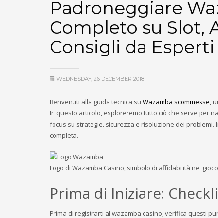
Padroneggiare Wa
Completo su Slot, 
Consigli da Esperti
WEDNESDAY, 26 DECEMBER 2018
Benvenuti alla guida tecnica su
Wazamba scommesse
, 
In questo articolo, esploreremo tutto ciò che serve per na
focus su strategie, sicurezza e risoluzione dei problemi. 
completa.
Logo di Wazamba Casino, simbolo di affidabilità nel gioco
Prima di Iniziare: Checkl
Prima di registrarti al wazamba casino, verifica questi pu