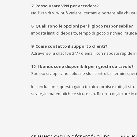
7. Posso usare VPN per accedere?
No, l’uso di VPN può violare i termini e portare alla chiusu
8. Quali sono le opzioni per il gioco responsabile?
Imposta limiti di deposito, tempo di gioco o richiedi l’auto
9. Come contatto il supporto clienti?
Attraverso la chat live 24/7 o email, con risposte rapide in 
10. I bonus sono disponibili per i giochi da tavolo?
Spesso si applicano solo alle slot, controlla i termini specif
In conclusione, questa guida tecnica fornisce tutti gli st
strategie matematiche e sicurezza. Ricorda di giocare in 
SPINANGA CASINO DÉCRYPTÉ : GUIDE
ANALISI