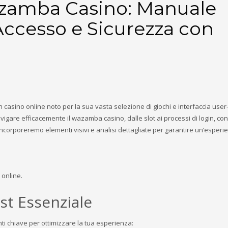
zamba Casino: Manuale
Accesso e Sicurezza con
un casino online noto per la sua vasta selezione di giochi e interfaccia user-
vigare efficacemente il wazamba casino, dalle slot ai processi di login, co
Incorporeremo elementi visivi e analisi dettagliate per garantire un’esperi
 online.
ist Essenziale
nti chiave per ottimizzare la tua esperienza: