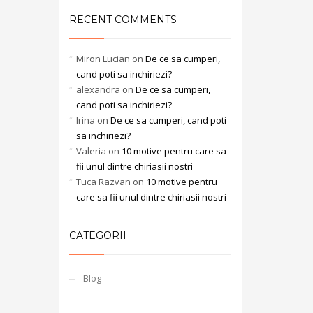
RECENT COMMENTS
Miron Lucian
on
De ce sa cumperi,
cand poti sa inchiriezi?
alexandra
on
De ce sa cumperi,
cand poti sa inchiriezi?
Irina
on
De ce sa cumperi, cand poti
sa inchiriezi?
Valeria
on
10 motive pentru care sa
fii unul dintre chiriasii nostri
Tuca Razvan
on
10 motive pentru
care sa fii unul dintre chiriasii nostri
CATEGORII
Blog