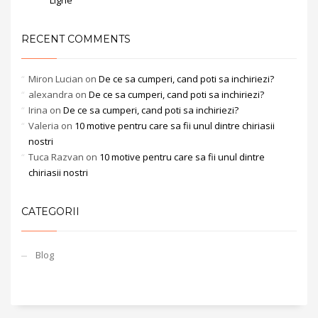
Ligne
RECENT COMMENTS
Miron Lucian
on
De ce sa cumperi, cand poti sa inchiriezi?
alexandra
on
De ce sa cumperi, cand poti sa inchiriezi?
Irina
on
De ce sa cumperi, cand poti sa inchiriezi?
Valeria
on
10 motive pentru care sa fii unul dintre chiriasii
nostri
Tuca Razvan
on
10 motive pentru care sa fii unul dintre
chiriasii nostri
CATEGORII
Blog