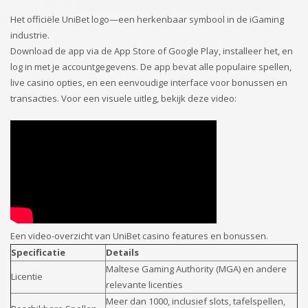
Het officiële UniBet logo—een herkenbaar symbool in de iGaming
industrie.
Download de app via de App Store of Google Play, installeer het, en
log in met je accountgegevens. De app bevat alle populaire spellen,
live casino opties, en een eenvoudige interface voor bonussen en
transacties. Voor een visuele uitleg, bekijk deze video:
Een video-overzicht van UniBet casino features en bonussen.
Specificatie
Details
Maltese Gaming Authority (MGA) en andere
Licentie
relevante licenties
Meer dan 1000, inclusief slots, tafelspellen,