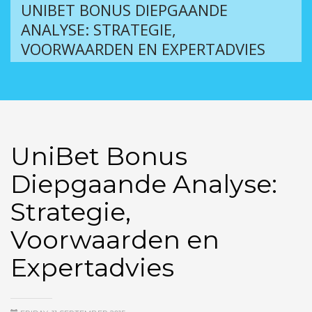
UNIBET BONUS DIEPGAANDE
ANALYSE: STRATEGIE,
VOORWAARDEN EN EXPERTADVIES
UniBet Bonus
Diepgaande Analyse:
Strategie,
Voorwaarden en
Expertadvies