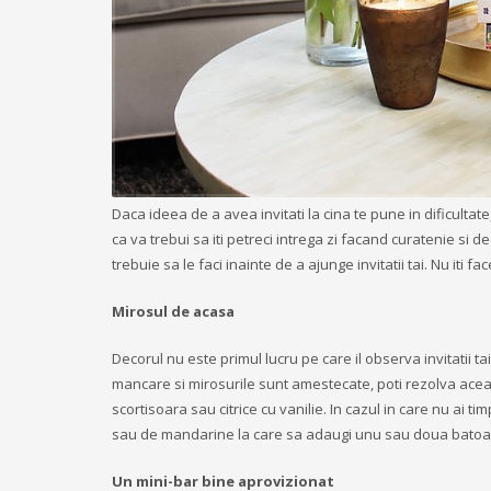
Daca ideea de a avea invitati la cina te pune in dificultat
ca va trebui sa iti petreci intrega zi facand curatenie si d
trebuie sa le faci inainte de a ajunge invitatii tai. Nu iti fa
Mirosul de acasa
Decorul nu este primul lucru pe care il observa invitatii tai
mancare si mirosurile sunt amestecate, poti rezolva ac
scortisoara sau citrice cu vanilie. In cazul in care nu ai 
sau de mandarine la care sa adaugi unu sau doua batoane
Un mini-bar bine aprovizionat