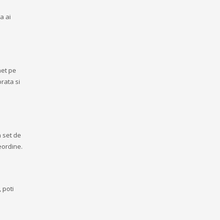
a ai
het pe
prata si
n set de
eordine.
 poti