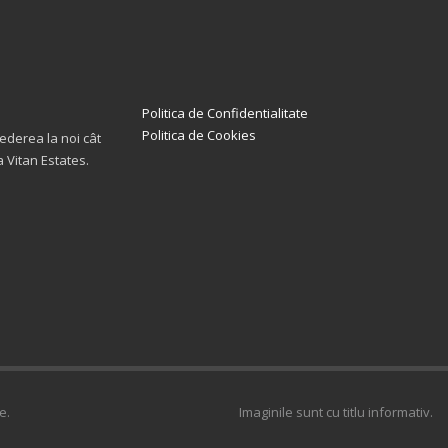
Politica de Confidentialitate
Politica de Cookies
șederea la noi cât
a Vitan Estates.
e.
Imaginile sunt cu titlu informativ.