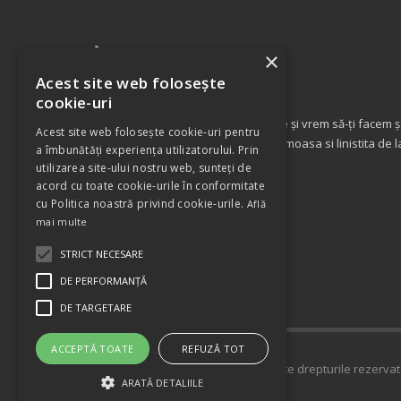
×
Acest site web folosește
cookie-uri
Suntem adepții serviciilor de calitate și vrem să-ți facem 
Acest site web folosește cookie-uri pentru
mai plăcută. Bucurati-va de viata frumoasa si linistita de l
a îmbunătăți experiența utilizatorului. Prin
utilizarea site-ului nostru web, sunteți de
acord cu toate cookie-urile în conformitate
cu Politica noastră privind cookie-urile.
Află
mai multe
STRICT NECESARE
DE PERFORMANȚĂ
DE TARGETARE
ACCEPTĂ TOATE
REFUZĂ TOT
Copyright © 2021 Vitan Estates. Toate drepturile rezervat
ARATĂ DETALIILE
Developed by
Happy Advertising