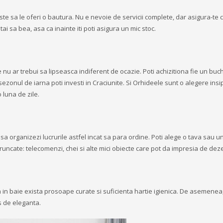
 este sa le oferi o bautura. Nu e nevoie de servicii complete, dar asigura-te c
tai sa bea, asa ca inainte iti poti asigura un mic stoc.
 nu ar trebui sa lipseasca indiferent de ocazie. Poti achizitiona fie un buc
sezonul de iarna poti investi in Craciunite. Si Orhideele sunt o alegere insi
o luna de zile.
sa organizezi lucrurile astfel incat sa para ordine. Poti alege o tava sau u
 aruncate: telecomenzi, chei si alte mici obiecte care pot da impresia de dez
 ca in baie exista prosoape curate si suficienta hartie igienica. De asemenea,
s de eleganta.