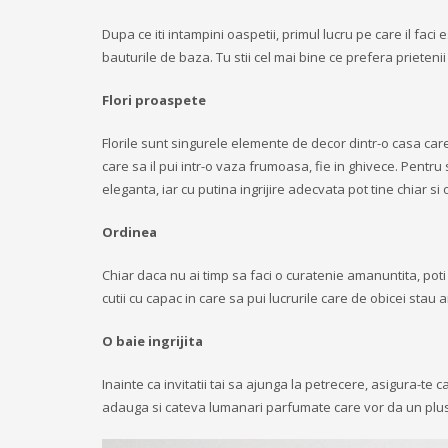
Dupa ce iti intampini oaspetii, primul lucru pe care il faci
bauturile de baza. Tu stii cel mai bine ce prefera prietenii 
Flori proaspete
Florile sunt singurele elemente de decor dintr-o casa care
care sa il pui intr-o vaza frumoasa, fie in ghivece. Pentru 
eleganta, iar cu putina ingrijire adecvata pot tine chiar si 
Ordinea
Chiar daca nu ai timp sa faci o curatenie amanuntita, poti 
cutii cu capac in care sa pui lucrurile care de obicei stau
O baie ingrijita
Inainte ca invitatii tai sa ajunga la petrecere, asigura-te
adauga si cateva lumanari parfumate care vor da un plu