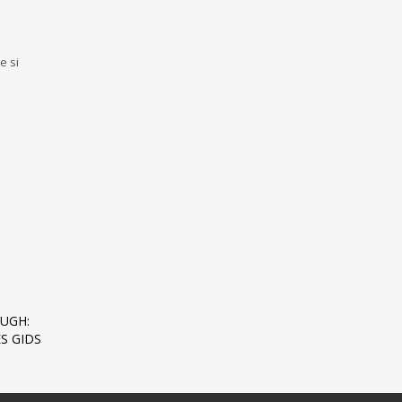
e si
UGH:
S GIDS