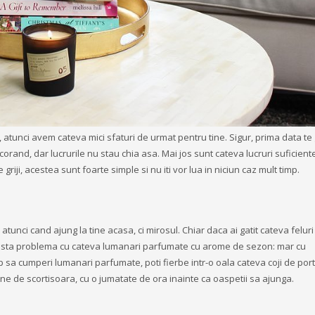
e, atunci avem cateva mici sfaturi de urmat pentru tine. Sigur, prima data te
ecorand, dar lucrurile nu stau chia asa. Mai jos sunt cateva lucruri suficien
ce griji, acestea sunt foarte simple si nu iti vor lua in niciun caz mult timp.
 atunci cand ajung la tine acasa, ci mirosul. Chiar daca ai gatit cateva feluri
easta problema cu cateva lumanari parfumate cu arome de sezon: mar cu
timp sa cumperi lumanari parfumate, poti fierbe intr-o oala cateva coji de por
 de scortisoara, cu o jumatate de ora inainte ca oaspetii sa ajunga.