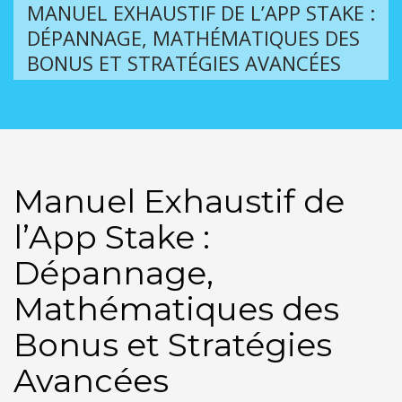
MANUEL EXHAUSTIF DE L’APP STAKE :
DÉPANNAGE, MATHÉMATIQUES DES
BONUS ET STRATÉGIES AVANCÉES
Manuel Exhaustif de
l’App Stake :
Dépannage,
Mathématiques des
Bonus et Stratégies
Avancées