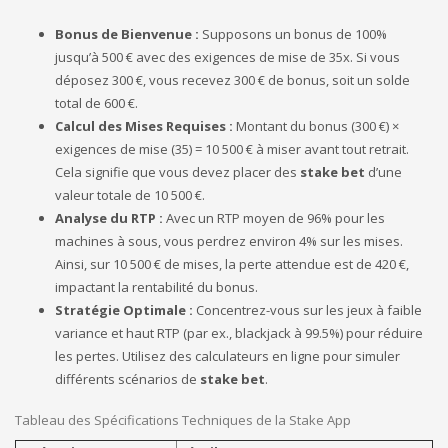
Bonus de Bienvenue :
Supposons un bonus de 100%
jusqu’à 500 € avec des exigences de mise de 35x. Si vous
déposez 300 €, vous recevez 300 € de bonus, soit un solde
total de 600 €.
Calcul des Mises Requises :
Montant du bonus (300 €) ×
exigences de mise (35) = 10 500 € à miser avant tout retrait.
Cela signifie que vous devez placer des
stake bet
d’une
valeur totale de 10 500 €.
Analyse du RTP :
Avec un RTP moyen de 96% pour les
machines à sous, vous perdrez environ 4% sur les mises.
Ainsi, sur 10 500 € de mises, la perte attendue est de 420 €,
impactant la rentabilité du bonus.
Stratégie Optimale :
Concentrez-vous sur les jeux à faible
variance et haut RTP (par ex., blackjack à 99.5%) pour réduire
les pertes. Utilisez des calculateurs en ligne pour simuler
différents scénarios de
stake bet
.
Tableau des Spécifications Techniques de la Stake App