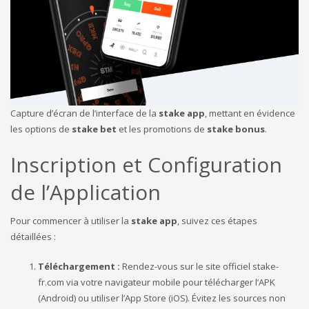
Capture d’écran de l’interface de la
stake app
, mettant en évidence
les options de
stake bet
et les promotions de
stake bonus
.
Inscription et Configuration
de l’Application
Pour commencer à utiliser la
stake app
, suivez ces étapes
détaillées :
Téléchargement :
Rendez-vous sur le site officiel stake-
fr.com via votre navigateur mobile pour télécharger l’APK
(Android) ou utiliser l’App Store (iOS). Évitez les sources non