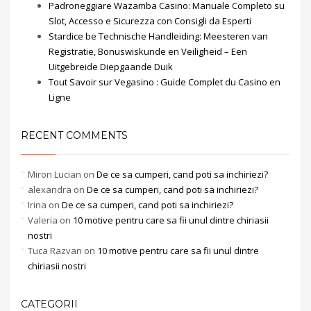
Padroneggiare Wazamba Casino: Manuale Completo su
Slot, Accesso e Sicurezza con Consigli da Esperti
Stardice be Technische Handleiding: Meesteren van
Registratie, Bonuswiskunde en Veiligheid – Een
Uitgebreide Diepgaande Duik
Tout Savoir sur Vegasino : Guide Complet du Casino en
Ligne
RECENT COMMENTS
Miron Lucian
on
De ce sa cumperi, cand poti sa inchiriezi?
alexandra
on
De ce sa cumperi, cand poti sa inchiriezi?
Irina
on
De ce sa cumperi, cand poti sa inchiriezi?
Valeria
on
10 motive pentru care sa fii unul dintre chiriasii
nostri
Tuca Razvan
on
10 motive pentru care sa fii unul dintre
chiriasii nostri
CATEGORII