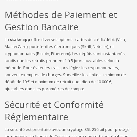
Méthodes de Paiement et
Gestion Bancaire
La
stake app
offre diverses options : cartes de crédit/débit (Visa,
MasterCard), portefeuilles électroniques (Skrill, Neteller), et
cryptomonnaies (Bitcoin, Ethereum). Les dépôts sont instantanés,
tandis que les retraits prennent 1 à 5 jours ouvrables selon la
méthode. Pour éviter les frais, privilégiez les cryptomonnaies,
souvent exemptes de charges. Surveillez les limites : minimum de
dépôt de 10 € et maximum de retrait quotidien de 10 000 €,
ajustables dans les paramètres de compte.
Sécurité et Conformité
Réglementaire
La sécurité est prioritaire avec un cryptage SSL 256-bit pour protéger
les données. La licence de Curacao assure une certaine régulation,