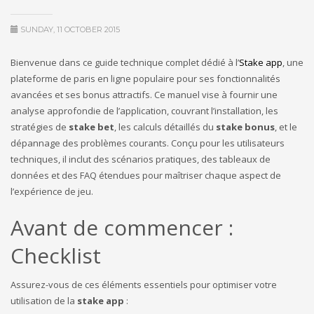
SUNDAY, 11 OCTOBER 2015
Bienvenue dans ce guide technique complet dédié à l’
Stake app
, une
plateforme de paris en ligne populaire pour ses fonctionnalités
avancées et ses bonus attractifs. Ce manuel vise à fournir une
analyse approfondie de l’application, couvrant l’installation, les
stratégies de
stake bet
, les calculs détaillés du
stake bonus
, et le
dépannage des problèmes courants. Conçu pour les utilisateurs
techniques, il inclut des scénarios pratiques, des tableaux de
données et des FAQ étendues pour maîtriser chaque aspect de
l’expérience de jeu.
Avant de commencer :
Checklist
Assurez-vous de ces éléments essentiels pour optimiser votre
utilisation de la
stake app
: