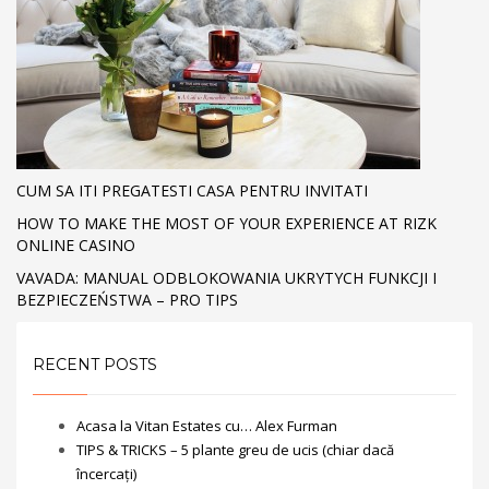
CUM SA ITI PREGATESTI CASA PENTRU INVITATI
HOW TO MAKE THE MOST OF YOUR EXPERIENCE AT RIZK
ONLINE CASINO
VAVADA: MANUAL ODBLOKOWANIA UKRYTYCH FUNKCJI I
BEZPIECZEŃSTWA – PRO TIPS
RECENT POSTS
Acasa la Vitan Estates cu… Alex Furman
TIPS & TRICKS – 5 plante greu de ucis (chiar dacă
încercați)