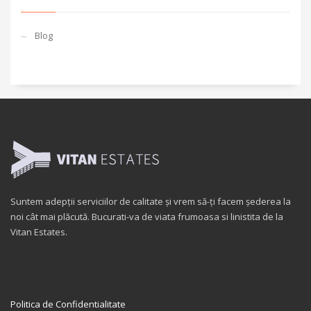
Blog
Suntem adepții serviciilor de calitate și vrem să-ți facem șederea la
noi cât mai plăcută. Bucurati-va de viata frumoasa si linistita de la
Vitan Estates.
Politica de Confidentialitate