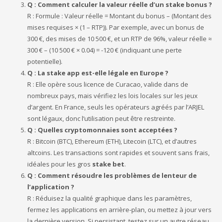
Q : Comment calculer la valeur réelle d’un
stake bonus
?
R : Formule : Valeur réelle = Montant du bonus – (Montant des
mises requises × (1 – RTP)). Par exemple, avec un bonus de
300 €, des mises de 10 500 €, et un RTP de 96%, valeur réelle ≈
300 € – (10 500 € × 0.04) = -120 € (indiquant une perte
potentielle).
Q : La
stake app
est-elle légale en Europe ?
R : Elle opère sous licence de Curacao, valide dans de
nombreux pays, mais vérifiez les lois locales sur les jeux
d’argent. En France, seuls les opérateurs agréés par l’ARJEL
sont légaux, donc l’utilisation peut être restreinte.
Q : Quelles cryptomonnaies sont acceptées ?
R : Bitcoin (BTC), Ethereum (ETH), Litecoin (LTC), et d’autres
altcoins. Les transactions sont rapides et souvent sans frais,
idéales pour les gros
stake bet
.
Q : Comment résoudre les problèmes de lenteur de
l’application ?
R : Réduisez la qualité graphique dans les paramètres,
fermez les applications en arrière-plan, ou mettez à jour vers
la dernière version. Si persistant, testez sur un autre réseau.