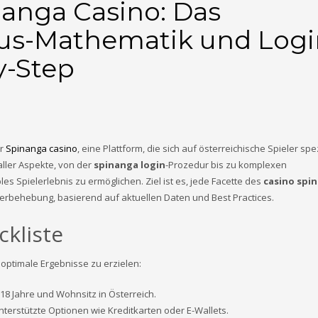
nanga Casino: Das
us-Mathematik und Logi
y-Step
ür
Spinanga casino
, eine Plattform, die sich auf österreichische Spieler spez
aller Aspekte, von der
spinanga login
-Prozedur bis zu komplexen
s Spielerlebnis zu ermöglichen. Ziel ist es, jede Facette des
casino spi
hlerbehebung, basierend auf aktuellen Daten und Best Practices.
ckliste
 optimale Ergebnisse zu erzielen:
18 Jahre und Wohnsitz in Österreich.
erstützte Optionen wie Kreditkarten oder E-Wallets.