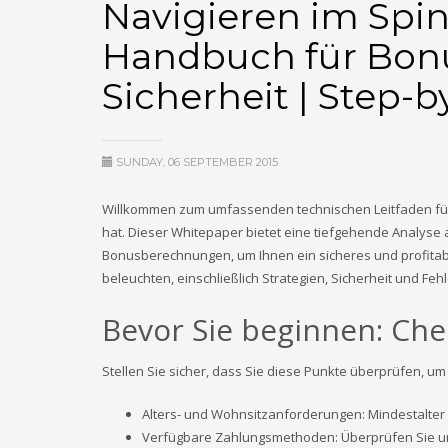
Navigieren im Spi
Handbuch für Bon
Sicherheit | Step-b
SUNDAY, 06 SEPTEMBER 2015
Willkommen zum umfassenden technischen Leitfaden f
hat. Dieser Whitepaper bietet eine tiefgehende Analyse 
Bonusberechnungen, um Ihnen ein sicheres und profitable
beleuchten, einschließlich Strategien, Sicherheit und Fe
Bevor Sie beginnen: Che
Stellen Sie sicher, dass Sie diese Punkte überprüfen, um
Alters- und Wohnsitzanforderungen: Mindestalter 
Verfügbare Zahlungsmethoden: Überprüfen Sie unt