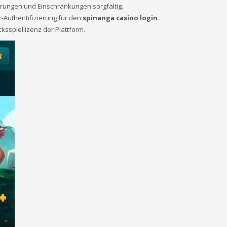
ungen und Einschränkungen sorgfältig.
-Authentifizierung für den
spinanga casino login
.
ksspiellizenz der Plattform.