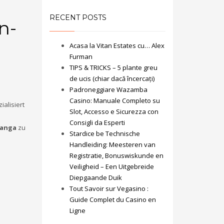
RECENT POSTS
n-
Acasa la Vitan Estates cu… Alex
Furman
TIPS & TRICKS – 5 plante greu
de ucis (chiar dacă încercați)
Padroneggiare Wazamba
Casino: Manuale Completo su
ialisiert
Slot, Accesso e Sicurezza con
Consigli da Esperti
nanga
zu
Stardice be Technische
Handleiding: Meesteren van
Registratie, Bonuswiskunde en
Veiligheid – Een Uitgebreide
Diepgaande Duik
Tout Savoir sur Vegasino :
Guide Complet du Casino en
Ligne