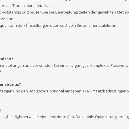
ort mit Transaktionsdetails.
to vollständig und prüfen Sie die Bearbeitungszeiten der gewählten Metho
vice an.
ualität in den Einstellungen oder wechseln Sie zu einer stabileren
talten?
toeinstellungen und verwenden Sie ein einzigartiges, komplexes Passwort.
.
mensbonus?
g tätigen und den Bonuscode optional eingeben. Die Umsatzbedingungen v
?
 es gibt möglicherweise eine dedizierte App. Die mobile Optimierung ermögl