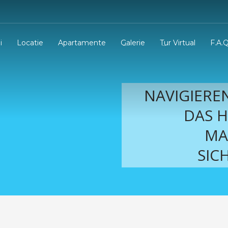
i
Locatie
Apartamente
Galerie
Tur Virtual
F.A.Q
NAVIGIERE
DAS 
MA
SIC