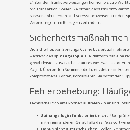
24 Stunden, Banküberweisungen können bis zu 5 Werktag
pro Transaktion. Stellen Sie sicher, dass Ihr Konto verif
Ausweisdokumenten und Adressnachweisen. Für den
sp
Verbindungen, um Betrug zu verhindern.
Sicherheitsmaßnahmen 
Die Sicherheit von Spinanga Casino basiert auf mehrere
während des
spinanga login
. Die Plattform hält eine 
gewährleistet. Zusätzliche Features wie Zwei-Faktor-Au
Zugriff. Überprüfen Sie immer die Lizenzdetails im Footer
kompromittierte Konten, kontaktieren Sie sofort den Sup
Fehlerbehebung: Häufi
Technische Probleme können auftreten – hier sind Lösun
Spinanga login funktioniert nicht:
Überprüfen 
mit einem anderen Gerät. Falls das Passwort verg
Bonus nicht gutgeschrieben:
Stellen Sie sich