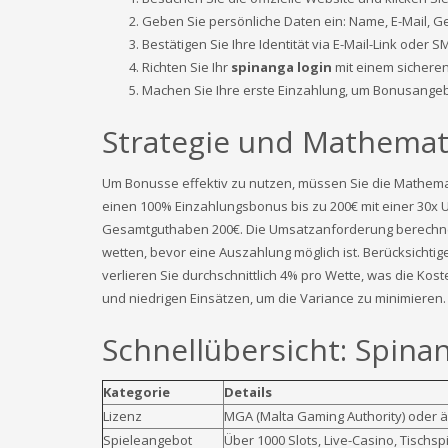
Geben Sie persönliche Daten ein: Name, E-Mail, 
Bestätigen Sie Ihre Identität via E-Mail-Link oder 
Richten Sie Ihr
spinanga login
mit einem sicheren
Machen Sie Ihre erste Einzahlung, um Bonusangebo
Strategie und Mathemat
Um Bonusse effektiv zu nutzen, müssen Sie die Mathema
einen 100% Einzahlungsbonus bis zu 200€ mit einer 30x 
Gesamtguthaben 200€. Die Umsatzanforderung berechnet si
wetten, bevor eine Auszahlung möglich ist. Berücksichtige
verlieren Sie durchschnittlich 4% pro Wette, was die Kos
und niedrigen Einsätzen, um die Variance zu minimieren.
Schnellübersicht: Spina
Kategorie
Details
Lizenz
MGA (Malta Gaming Authority) oder äh
Spieleangebot
Über 1000 Slots, Live-Casino, Tischsp