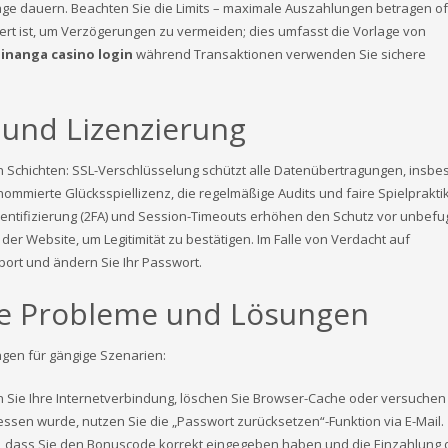
e dauern. Beachten Sie die Limits – maximale Auszahlungen betragen oft
iziert ist, um Verzögerungen zu vermeiden; dies umfasst die Vorlage von
inanga casino login
während Transaktionen verwenden Sie sichere
und Lizenzierung
n Schichten: SSL-Verschlüsselung schützt alle Datenübertragungen, insb
renommierte Glücksspiellizenz, die regelmäßige Audits und faire Spielprakti
thentifizierung (2FA) und Session-Timeouts erhöhen den Schutz vor unbef
 der Website, um Legitimität zu bestätigen. Im Falle von Verdacht auf
port und ändern Sie Ihr Passwort.
ge Probleme und Lösungen
gen für gängige Szenarien:
Sie Ihre Internetverbindung, löschen Sie Browser-Cache oder versuchen 
essen wurde, nutzen Sie die „Passwort zurücksetzen“-Funktion via E-Mail.
er, dass Sie den Bonuscode korrekt eingegeben haben und die Einzahlung