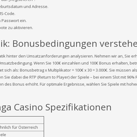
Geburtsdatum und Adresse.
SMS-Code.
 Passwort ein.
te zu aktivieren.
ik: Bonusbedingungen versteh
tik hinter den Umsatzanforderungen analysieren. Nehmen wir an, Sie er
Umsatzbedingung. Wenn Sie 100€ einzahlen und 100€ Bonus erhalten, betr
ch als: Bonusbetrag x Multiplikator = 100€ x 30 = 3.000€. Sie müssen als
n Sie dabei die RTP (Return to Player) der Spiele – bei einem Slot mit 96% 
ten des Bonus erhöht. Für optimale Ergebnisse, wählen Sie Spiele mit hohe
nga Casino Spezifikationen
nlich für Österreich
iele